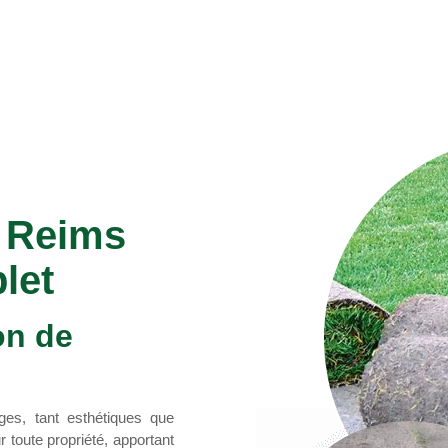
à Reims
let
on de
es, tant esthétiques que
 toute propriété, apportant