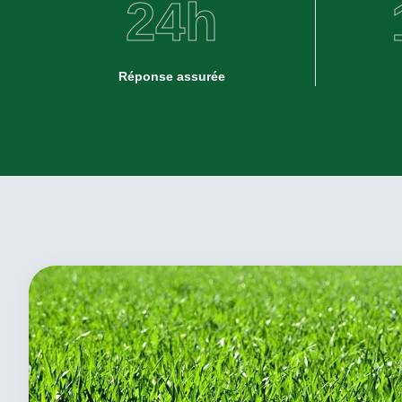
24
h
Réponse assurée