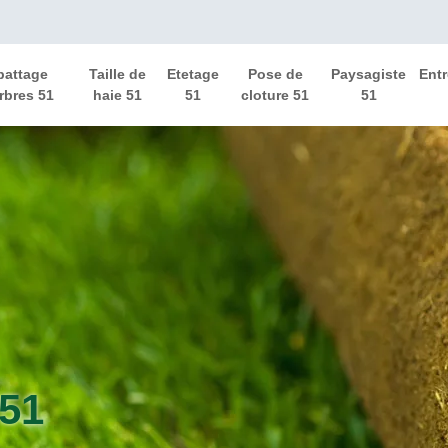
battage
Taille de
Etetage
Pose de
Paysagiste
Entr
rbres 51
haie 51
51
cloture 51
51
 51