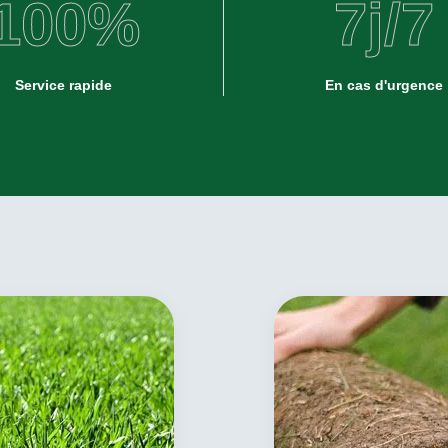
100
%
7
j/7
Service rapide
En cas d'urgence